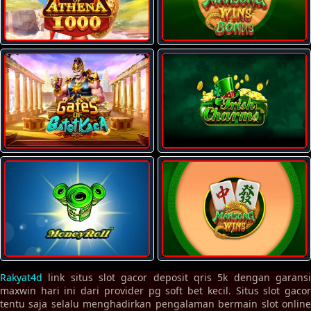
Rakyat4d
link situs slot gacor deposit qris 5k dengan garansi
maxwin hari ini dari provider pg soft bet kecil. Situs slot gacor
tentu saja selalu menghadirkan pengalaman bermain slot online